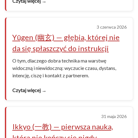
Czytaj więcej →
3 czerwca 2026
Yūgen (幽玄) — głębia, której nie
da się spłaszczyć do instrukcji
O tym, dlaczego dobra technika ma warstwę
widoczną i niewidoczną: wyczucie czasu, dystans,
intencję, ciszę i kontakt z partnerem.
Czytaj więcej →
31 maja 2026
Ikkyo (一教) — pierwsza nauka,
która nie kończy się nigdy