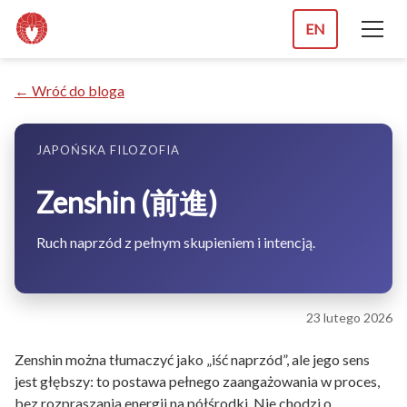
EN
← Wróć do bloga
JAPOŃSKA FILOZOFIA
Zenshin (前進)
Ruch naprzód z pełnym skupieniem i intencją.
23 lutego 2026
Zenshin można tłumaczyć jako „iść naprzód”, ale jego sens
jest głębszy: to postawa pełnego zaangażowania w proces,
bez rozpraszania energii na półśrodki. Nie chodzi o