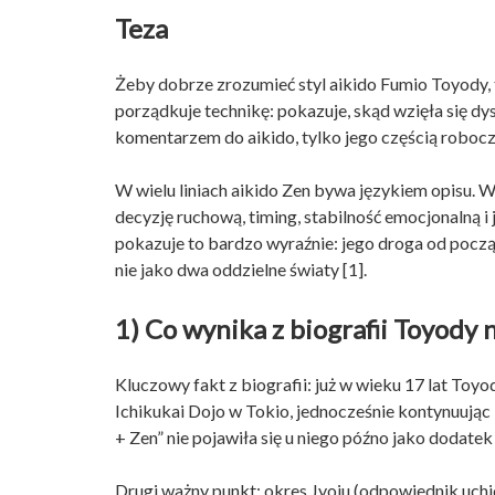
Teza
Żeby dobrze zrozumieć styl aikido Fumio Toyody, 
porządkuje technikę: pokazuje, skąd wzięła się dys
komentarzem do aikido, tylko jego częścią roboczą
W wielu liniach aikido Zen bywa językiem opisu.
decyzję ruchową, timing, stabilność emocjonalną i 
pokazuje to bardzo wyraźnie: jego droga od począ
nie jako dwa oddzielne światy [1].
1) Co wynika z biografii Toyody 
Kluczowy fakt z biografii: już w wieku 17 lat Toy
Ichikukai Dojo w Tokio, jednocześnie kontynuując 
+ Zen” nie pojawiła się u niego późno jako dodate
Drugi ważny punkt: okres Jyoju (odpowiednik uchid