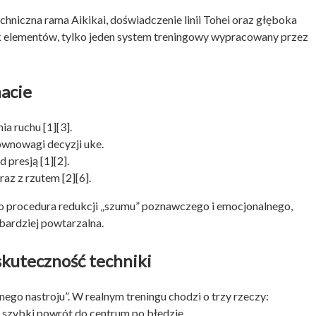
chniczna rama Aikikai, doświadczenie linii Tohei oraz głęboka
pek elementów, tylko jeden system treningowy wypracowany przez
macie
a ruchu [1][3].
ównowagi decyzji uke.
 presją [1][2].
raz z rzutem [2][6].
o procedura redukcji „szumu” poznawczego i emocjonalnego,
i bardziej powtarzalna.
skuteczność techniki
ego nastroju”. W realnym treningu chodzi o trzy rzeczy:
i szybki powrót do centrum po błędzie.