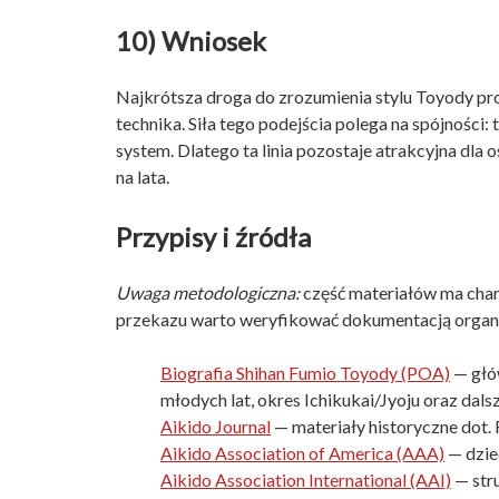
10) Wniosek
Najkrótsza droga do zrozumienia stylu Toyody prow
technika. Siła tego podejścia polega na spójności: 
system. Dlatego ta linia pozostaje atrakcyjna dla o
na lata.
Przypisy i źródła
Uwaga metodologiczna:
część materiałów ma chara
przekazu warto weryfikować dokumentacją organiz
Biografia Shihan Fumio Toyody (POA)
— głów
młodych lat, okres Ichikukai/Jyoju oraz dalsz
Aikido Journal
— materiały historyczne dot. 
Aikido Association of America (AAA)
— dzie
Aikido Association International (AAI)
— stru