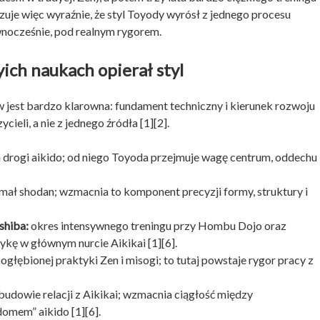
azuje więc wyraźnie, że styl Toyody wyrósł z jednego procesu
wnocześnie, pod realnym rygorem.
zyich naukach opierał styl
w jest bardzo klarowna: fundament techniczny i kierunek rozwoju
ieli, a nie z jednego źródła [1][2].
a drogi aikido; od niego Toyoda przejmuje wagę centrum, oddechu 
mał shodan; wzmacnia to komponent precyzji formy, struktury i
shiba:
okres intensywnego treningu przy Hombu Dojo oraz
ykę w głównym nurcie Aikikai [1][6].
ogłębionej praktyki Zen i misogi; to tutaj powstaje rygor pracy z
udowie relacji z Aikikai; wzmacnia ciągłość między
omem” aikido [1][6].