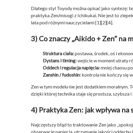
Dlatego styl Toyody można opisać jako syntezę: te
praktyka Zen/misogi z Ichikukai. Nie jest to zle
lata pod różnymi nauczycielami [1][2][4].
3) Co znaczy „Aikido + Zen” na 
Struktura ciała:
postawa, środek, oś i ekonomi
Dystans i timing:
wejście w moment utraty r
Oddech i regulacja napięcia:
mniej chaosu pod
Zanshin / fudoshin:
kontrola nie kończy się w
Zen w tym modelu nie jest dodatkiem moralnym. T
dzięki której technika staje się prostsza, szybsza 
4) Praktyka Zen: jak wpływa na 
Najczęstszy błąd to traktowanie Zen jako „spokojn
obserwację napięcia, utrzymanie jakości oddechu 