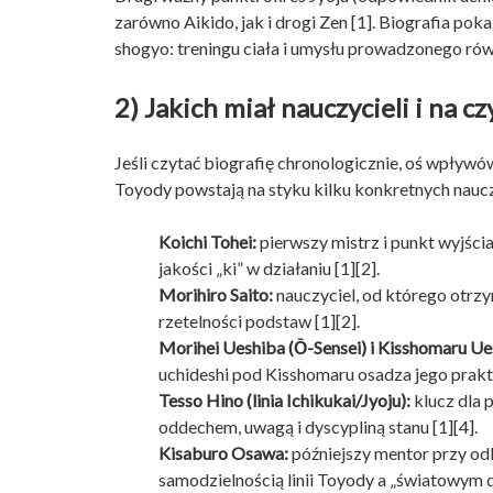
zarówno Aikido, jak i drogi Zen [1]. Biografia pok
shogyo: treningu ciała i umysłu prowadzonego ró
2) Jakich miał nauczycieli i na c
Jeśli czytać biografię chronologicznie, oś wpływó
Toyody powstają na styku kilku konkretnych nauczyc
Koichi Tohei:
pierwszy mistrz i punkt wyjści
jakości „ki” w działaniu [1][2].
Morihiro Saito:
nauczyciel, od którego otrzy
rzetelności podstaw [1][2].
Morihei Ueshiba (Ō-Sensei) i Kisshomaru Ue
uchideshi pod Kisshomaru osadza jego prakt
Tesso Hino (linia Ichikukai/Jyoju):
klucz dla p
oddechem, uwagą i dyscypliną stanu [1][4].
Kisaburo Osawa:
późniejszy mentor przy odb
samodzielnością linii Toyody a „światowym d