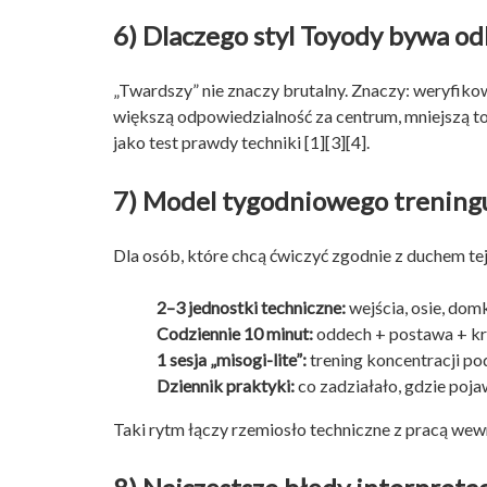
6) Dlaczego styl Toyody bywa od
„Twardszy” nie znaczy brutalny. Znaczy: weryfikow
większą odpowiedzialność za centrum, mniejszą to
jako test prawdy techniki [1][3][4].
7) Model tygodniowego treningu
Dla osób, które chcą ćwiczyć zgodnie z duchem tej 
2–3 jednostki techniczne:
wejścia, osie, dom
Codziennie 10 minut:
oddech + postawa + kr
1 sesja „misogi-lite”:
trening koncentracji po
Dziennik praktyki:
co zadziałało, gdzie pojaw
Taki rytm łączy rzemiosło techniczne z pracą wew