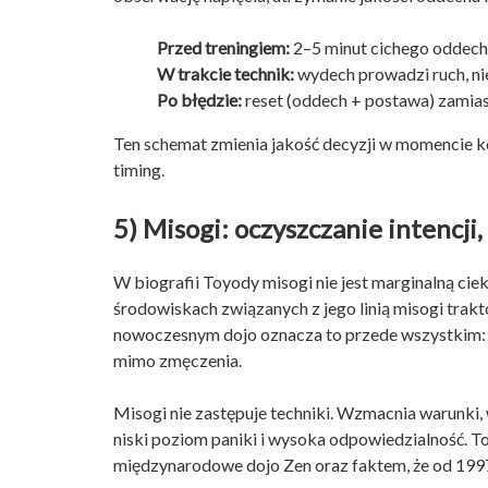
Przed treningiem:
2–5 minut cichego oddechu
W trakcie technik:
wydech prowadzi ruch, ni
Po błędzie:
reset (oddech + postawa) zamiast
Ten schemat zmienia jakość decyzji w momencie ko
timing.
5) Misogi: oczyszczanie intencji, 
W biografii Toyody misogi nie jest marginalną ciek
środowiskach związanych z jego linią misogi trakt
nowoczesnym dojo oznacza to przede wszystkim: d
mimo zmęczenia.
Misogi nie zastępuje techniki. Wzmacnia warunki, 
niski poziom paniki i wysoka odpowiedzialność. T
międzynarodowe dojo Zen oraz faktem, że od 1997 