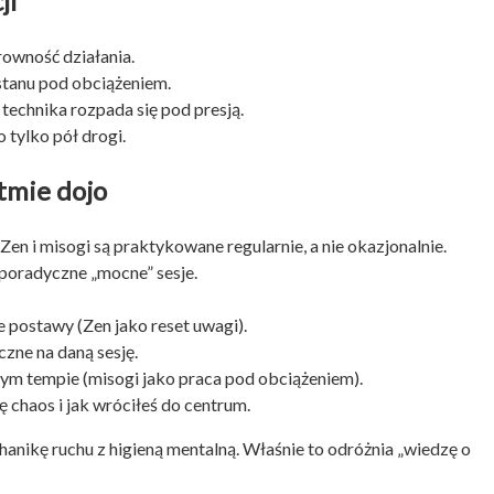
ji
rowność działania.
 stanu pod obciążeniem.
 technika rozpada się pod presją.
 tylko pół drogi.
tmie dojo
 Zen i misogi są praktykowane regularnie, a nie okazjonalnie.
sporadyczne „mocne” sesje.
 postawy (Zen jako reset uwagi).
czne na daną sesję.
ym tempie (misogi jako praca pod obciążeniem).
ę chaos i jak wróciłeś do centrum.
anikę ruchu z higieną mentalną. Właśnie to odróżnia „wiedzę o