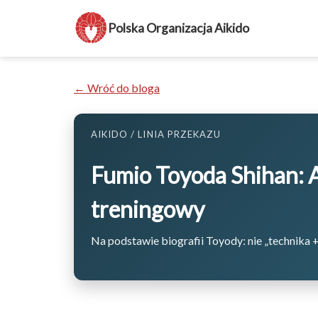
Polska Organizacja Aikido
← Wróć do bloga
AIKIDO / LINIA PRZEKAZU
Fumio Toyoda Shihan: A
treningowy
Na podstawie biografii Toyody: nie „technika + 