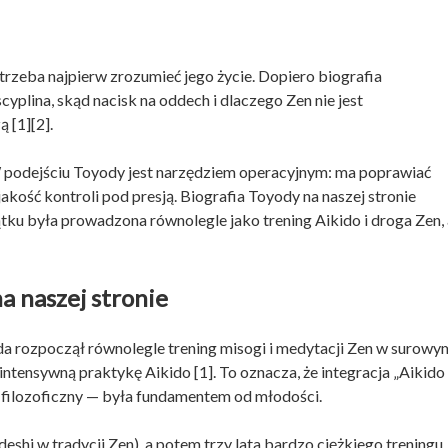
trzeba najpierw zrozumieć jego życie. Dopiero biografia
cyplina, skąd nacisk na oddech i dlaczego Zen nie jest
 [1][2].
 W podejściu Toyody jest narzędziem operacyjnym: ma poprawiać
jakość kontroli pod presją. Biografia Toyody na naszej stronie
tku była prowadzona równolegle jako trening Aikido i droga Zen, 
na naszej stronie
oda rozpoczął równolegle trening misogi i medytacji Zen w surowy
intensywną praktykę Aikido [1]. To oznacza, że integracja „Aikido
k filozoficzny — była fundamentem od młodości.
eshi w tradycji Zen), a potem trzy lata bardzo ciężkiego treningu