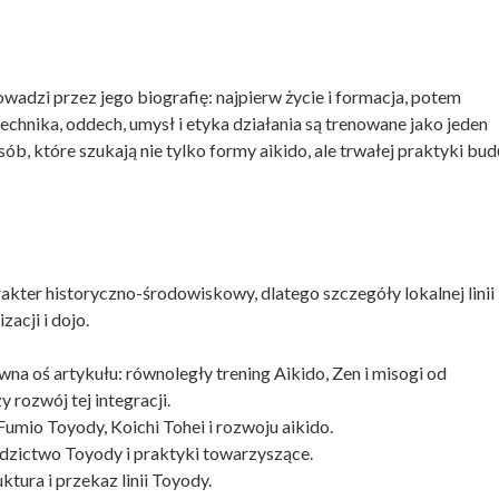
adzi przez jego biografię: najpierw życie i formacja, potem
technika, oddech, umysł i etyka działania są trenowane jako jeden
sób, które szukają nie tylko formy aikido, ale trwałej praktyki bu
kter historyczno-środowiskowy, dlatego szczegóły lokalnej linii
acji i dojo.
na oś artykułu: równoległy trening Aikido, Zen i misogi od
y rozwój tej integracji.
Fumio Toyody, Koichi Tohei i rozwoju aikido.
dzictwo Toyody i praktyki towarzyszące.
ktura i przekaz linii Toyody.