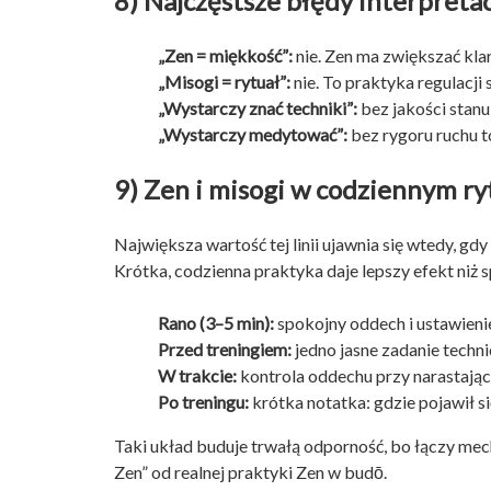
8) Najczęstsze błędy interpretac
„Zen = miękkość”:
nie. Zen ma zwiększać kla
„Misogi = rytuał”:
nie. To praktyka regulacji
„Wystarczy znać techniki”:
bez jakości stanu
„Wystarczy medytować”:
bez rygoru ruchu to
9) Zen i misogi w codziennym ry
Największa wartość tej linii ujawnia się wtedy, gdy
Krótka, codzienna praktyka daje lepszy efekt niż 
Rano (3–5 min):
spokojny oddech i ustawienie
Przed treningiem:
jedno jasne zadanie techni
W trakcie:
kontrola oddechu przy narastając
Po treningu:
krótka notatka: gdzie pojawił si
Taki układ buduje trwałą odporność, bo łączy mech
Zen” od realnej praktyki Zen w budō.