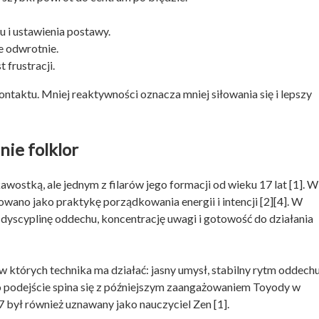
 i ustawienia postawy.
e odwrotnie.
 frustracji.
ntaktu. Mniej reaktywności oznacza mniej siłowania się i lepszy
nie folklor
awostką, ale jednym z filarów jego formacji od wieku 17 lat [1]. W
owano jako praktykę porządkowania energii i intencji [2][4]. W
yscyplinę oddechu, koncentrację uwagi i gotowość do działania
w których technika ma działać: jasny umysł, stabilny rytm oddechu
o podejście spina się z późniejszym zaangażowaniem Toyody w
był również uznawany jako nauczyciel Zen [1].