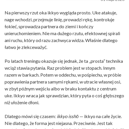
Na pierwszy rzut oka ikkyo wygląda prosto. Uke atakuje,
nage wchodzi, przejmuje linię, prowadzi rękę, kontroluje
łokieć, sprowadza partnera do ziemi i kończy
unieruchomieniem. Nie ma dużego rzutu, efektownej spirali
ani ruchu, który od razu zachwyca widza. Właśnie dlatego
łatwo je zlekceważyć.
Po latach treningu okazuje się jednak, że ta „prosta” technika
wciąż stawia pytania. Raz problem jest w stopach. Innym
razem w barkach. Potem w oddechu, w pośpiechu, w próbie
poprawienia partnera samymi rękami, w utracie własnej osi,
w zbyt późnym wejściu albo w braku kontaktu z centrum
uke. Ikkyo wraca jak sprawdzian, który pyta o coś głębszego
niż ułożenie dłoni.
Dlatego mówi się czasem:
ikkyo isshō
— ikkyo na całe życie.
Nie dlatego, że forma jest niejasna. Przeciwnie. Jest tak