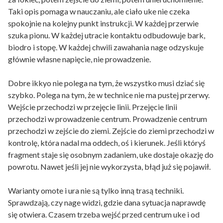
Taki opis pomaga w nauczaniu, ale ciało uke nie czeka
spokojnie na kolejny punkt instrukcji. W każdej przerwie
szuka pionu. W każdej utracie kontaktu odbudowuje bark,
biodro i stopę. W każdej chwili zawahania nage odzyskuje
głównie własne napięcie, nie prowadzenie.
Dobre ikkyo nie polega na tym, że wszystko musi dziać się
szybko. Polega na tym, że w technice nie ma pustej przerwy.
Wejście przechodzi w przejęcie linii. Przejęcie linii
przechodzi w prowadzenie centrum. Prowadzenie centrum
przechodzi w zejście do ziemi. Zejście do ziemi przechodzi w
kontrolę, która nadal ma oddech, oś i kierunek. Jeśli któryś
fragment staje się osobnym zadaniem, uke dostaje okazję do
powrotu. Nawet jeśli jej nie wykorzysta, błąd już się pojawił.
Warianty omote i ura nie są tylko inną trasą techniki.
Sprawdzają, czy nage widzi, gdzie dana sytuacja naprawdę
się otwiera. Czasem trzeba wejść przed centrum uke i od