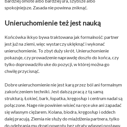
bardziej omote albo bardziej ura, szybsze albo
spokojniejsze. Zasada nie powinna zniknąć.
Unieruchomienie też jest nauką
Końcówka ikkyo bywa traktowana jak formalność: partner
jest już na ziemi, więc wystarczy uklęknąć i wykonać
unieruchomienie. To zbyt duży skrót. Unieruchomienie
pokazuje, czy prowadzenie naprawdę doszło do końca, czy
tylko doprowadziło uke do pozycji, w której można go
chwilę przycisnąć.
Dobre unieruchomienie nie jest karą przez ból ani formalnym
zakończeniem techniki. Jest dalszą pracą z tą samą
strukturą. Łokieć, bark, łopatka, kręgosłup i centrum nadal są
połączone. Nage nie powinien wisieć na ręce uke ani zapadać
się własnym ciężarem. Kolana, biodra, kręgosłup i oddech
dalej pracują. Ziemia nie służy do miażdżenia partnera, tylko
do odebrania mu drogi powrotu bez utraty własnej postawy.