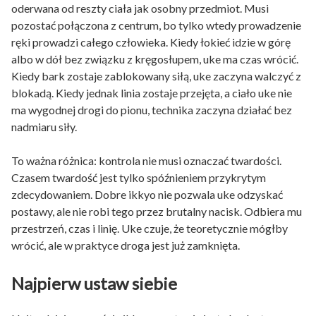
oderwana od reszty ciała jak osobny przedmiot. Musi
pozostać połączona z centrum, bo tylko wtedy prowadzenie
ręki prowadzi całego człowieka. Kiedy łokieć idzie w górę
albo w dół bez związku z kręgosłupem, uke ma czas wrócić.
Kiedy bark zostaje zablokowany siłą, uke zaczyna walczyć z
blokadą. Kiedy jednak linia zostaje przejęta, a ciało uke nie
ma wygodnej drogi do pionu, technika zaczyna działać bez
nadmiaru siły.
To ważna różnica: kontrola nie musi oznaczać twardości.
Czasem twardość jest tylko spóźnieniem przykrytym
zdecydowaniem. Dobre ikkyo nie pozwala uke odzyskać
postawy, ale nie robi tego przez brutalny nacisk. Odbiera mu
przestrzeń, czas i linię. Uke czuje, że teoretycznie mógłby
wrócić, ale w praktyce droga jest już zamknięta.
Najpierw ustaw siebie