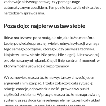
zachowuje aktywną postawę, czy pomaga nage
automatycznym upadkiem. Tempo nie jest tu dla efektu. Jest
narzędziem sprawdzania.
Poza dojo: najpierw ustaw siebie
Ikkyo ma też sens poza matą, ale nie jako luźna metafora.
Lepiej powiedzieć prościej: wiele trudnych sytuacji wymaga
tego samego porządku, którego uczy pierwsza technika.
Najpierw ustaw siebie. Nie pchaj. Nie ciągnij. Nie rozwiązuj
problemu samymi rękami. Znajdź linię, centrum i moment, w
którym można prowadzić bez przemocy.
W rozmowie oznacza to, że nie wystarczy chwycić jeden
argument i nim szarpać. Trzeba zobaczyć całą sytuację:
relację, emocje, odpowiedzialność i prawdziwy punkt
ciężkości problemu. W pracy oznacza to, że nie naprawia się
systemu przez dociskanie jednego elementu, jeśli cały układ
wraca do starego wzorca. W nauczaniu oznacza to