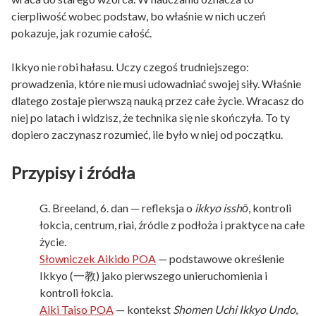
cierpliwość wobec podstaw, bo właśnie w nich uczeń
pokazuje, jak rozumie całość.
Ikkyo nie robi hałasu. Uczy czegoś trudniejszego:
prowadzenia, które nie musi udowadniać swojej siły. Właśnie
dlatego zostaje pierwszą nauką przez całe życie. Wracasz do
niej po latach i widzisz, że technika się nie skończyła. To ty
dopiero zaczynasz rozumieć, ile było w niej od początku.
Przypisy i źródła
G. Breeland, 6. dan — refleksja o
ikkyo isshō
, kontroli
łokcia, centrum, riai, źródle z podłoża i praktyce na całe
życie.
Słowniczek Aikido POA
— podstawowe określenie
Ikkyo (一教) jako pierwszego unieruchomienia i
kontroli łokcia.
Aiki Taiso POA
— kontekst
Shomen Uchi Ikkyo Undo
,