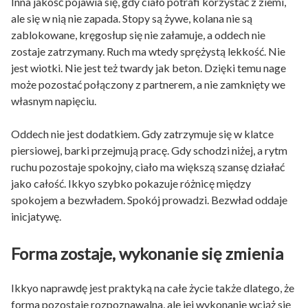
Inna jakość pojawia się, gdy ciało potrafi korzystać z ziemi,
ale się w nią nie zapada. Stopy są żywe, kolana nie są
zablokowane, kręgosłup się nie załamuje, a oddech nie
zostaje zatrzymany. Ruch ma wtedy sprężystą lekkość. Nie
jest wiotki. Nie jest też twardy jak beton. Dzięki temu nage
może pozostać połączony z partnerem, a nie zamknięty we
własnym napięciu.
Oddech nie jest dodatkiem. Gdy zatrzymuje się w klatce
piersiowej, barki przejmują pracę. Gdy schodzi niżej, a rytm
ruchu pozostaje spokojny, ciało ma większą szansę działać
jako całość. Ikkyo szybko pokazuje różnicę między
spokojem a bezwładem. Spokój prowadzi. Bezwład oddaje
inicjatywę.
Forma zostaje, wykonanie się zmienia
Ikkyo naprawdę jest praktyką na całe życie także dlatego, że
forma pozostaje rozpoznawalna, ale jej wykonanie wciąż się