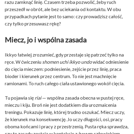
razu zamknąć linię. Czasem trzeba pozwolić, żeby ruch
przeszedł w obrót, ale bez uciekania od kontaktu. W obu
przypadkach pytanie jest to samo: czy prowadzisz całość,
czy tylko przesuwasz rękę?
Miecz, jo i wspólna zasada
Ikkyo łatwiej zrozumieć, gdy przestaje się patrzeć tylko na
ręce. W ćwiczeniu
shomen uchi ikkyo undo
widać odniesienie
do cięcia mieczem: podniesienie, zejście przez linię, praca
bioder i kierunek przez centrum. To nie jest machnięcie
ramionami. To ruch całego ciała ustawionego wokół cięcia.
Tu pojawia się
riai
— wspólna zasada obecna w pustej ręce,
mieczu i kiju. Broń nie jest dodatkiem dla urozmaicenia
treningu. Pokazuje linię, której trudno oszukać. Miecz uczy,
że kierunek ma konsekwencję. Jo uczy długości, osi, pracy
oboma końcami i pracy z przestrzenią. Pusta ręka sprawdza,
czy te zasady zostają w kontakcie z żywym człowiekiem.