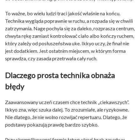
To ważne, bo wielu ludzi traci jakość właśnie na końcu.
Technika wygląda poprawnie w ruchu, a rozpada się w chwili
zatrzymania. Nage pochyla się za daleko, rozprasza centrum,
chwyta rękę zamiast kontrolować ciało albo kończy ruchem,
który zależy od posłuszeństwa uke. Ikkyo uczy, że finał nie
jest dodatkiem. Jest ostatnim miejscem, w którym forma
sprawdza, czy zasada przetrwała cały ruch.
Dlaczego prosta technika obnaża
błędy
Zaawansowany uczeń czasem chce technik „ciekawszych”.
Ikkyo zna, więc szuka dalej. To zrozumiałe, ale ryzykowne.
Nie dlatego, że nie wolno rozwijać repertuaru. Dlatego, że
podstawy pokazują prawdę bardzo szybko.
Przy skomplikowanej formie łatwo ukryć brak zasady w