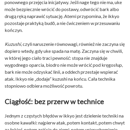
ponownego przejęcia inicjatywy. Jeśli nage tego nie ma, uke
może bezpiecznie wrócić do postawy, odwrócić bark albo
drugą ręką naprawić sytuację. Atemi przypomina, że ikkyo
pozostaje praktyką budō, a nie ćwiczeniem w przesuwaniu
kończyn.
Kuzushi
, czyli naruszenie równowagi, również nie zaczyna się
dopiero wtedy, gdy uke spada na matę. Zaczyna się w chwili,
w której jego ciało traci pewność: stopa nie znajduje
wygodnego oparcia, biodro nie może wrócić pod kręgosłup,
bark nie może odzyskać linii, a oddech przestaje wspierać
atak. Ikkyo nie „dodaje” kuzushi na końcu. Cała technika
stopniowo odbiera możliwość powrotu.
Ciągłość: bez przerw w technice
Jednym z częstych błędów w ikkyo jest dzielenie techniki na
osobne kawałki: najpierw atak, potem kontakt, potem chwyt
za łokieć, potem zejście do ziemi, potem unieruchomienie.