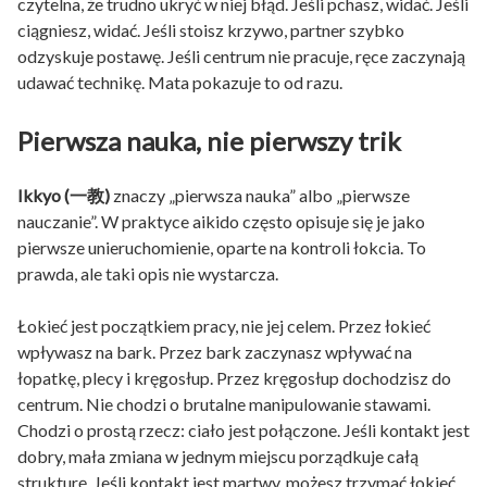
czytelna, że trudno ukryć w niej błąd. Jeśli pchasz, widać. Jeśli
ciągniesz, widać. Jeśli stoisz krzywo, partner szybko
odzyskuje postawę. Jeśli centrum nie pracuje, ręce zaczynają
udawać technikę. Mata pokazuje to od razu.
Pierwsza nauka, nie pierwszy trik
Ikkyo (一教)
znaczy „pierwsza nauka” albo „pierwsze
nauczanie”. W praktyce aikido często opisuje się je jako
pierwsze unieruchomienie, oparte na kontroli łokcia. To
prawda, ale taki opis nie wystarcza.
Łokieć jest początkiem pracy, nie jej celem. Przez łokieć
wpływasz na bark. Przez bark zaczynasz wpływać na
łopatkę, plecy i kręgosłup. Przez kręgosłup dochodzisz do
centrum. Nie chodzi o brutalne manipulowanie stawami.
Chodzi o prostą rzecz: ciało jest połączone. Jeśli kontakt jest
dobry, mała zmiana w jednym miejscu porządkuje całą
strukturę. Jeśli kontakt jest martwy, możesz trzymać łokieć