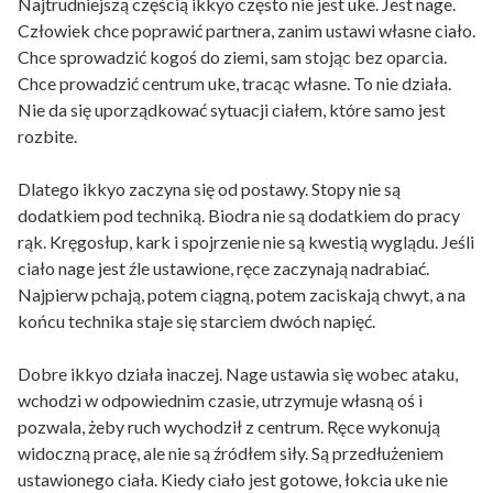
Najtrudniejszą częścią ikkyo często nie jest uke. Jest nage.
Człowiek chce poprawić partnera, zanim ustawi własne ciało.
Chce sprowadzić kogoś do ziemi, sam stojąc bez oparcia.
Chce prowadzić centrum uke, tracąc własne. To nie działa.
Nie da się uporządkować sytuacji ciałem, które samo jest
rozbite.
Dlatego ikkyo zaczyna się od postawy. Stopy nie są
dodatkiem pod techniką. Biodra nie są dodatkiem do pracy
rąk. Kręgosłup, kark i spojrzenie nie są kwestią wyglądu. Jeśli
ciało nage jest źle ustawione, ręce zaczynają nadrabiać.
Najpierw pchają, potem ciągną, potem zaciskają chwyt, a na
końcu technika staje się starciem dwóch napięć.
Dobre ikkyo działa inaczej. Nage ustawia się wobec ataku,
wchodzi w odpowiednim czasie, utrzymuje własną oś i
pozwala, żeby ruch wychodził z centrum. Ręce wykonują
widoczną pracę, ale nie są źródłem siły. Są przedłużeniem
ustawionego ciała. Kiedy ciało jest gotowe, łokcia uke nie