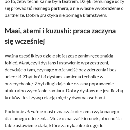
po to, żeby technika nie była teatrem. Dzięki temu nage uczy
się prowadzić realnego partnera, a nie własne wyobrażenie o
partnerze. Dobra praktyka nie pomaga kłamstwem.
Maai, atemi i kuzushi: praca zaczyna
się wcześniej
Ważna część ikkyo dzieje się jeszcze zanim ręce znajdą
łokieć.
Maai
, czyli dystans i ustawienie w przestrzeni,
decyduje o tym, czy nage może wejść bez zderzenia i bez
ucieczki. Zbyt krótki dystans zamienia technikę w
przepychankę. Zbyt długi daje uke czas na poprawienie
ataku albo wycofanie zamiaru. Dobry dystans nie jest liczbą
kroków. Jest żywą relacją między dwoma osobami.
Podobnie
atemi
nie musi oznaczać uderzenia wykonanego
dla samego uderzenia. Może oznaczać kierunek, obecność i
takie ustawienie ciała, które zamyka uke drogę do