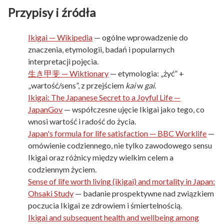
Przypisy i źródła
Ikigai — Wikipedia
— ogólne wprowadzenie do
znaczenia, etymologii, badań i popularnych
interpretacji pojęcia.
生き甲斐 — Wiktionary
— etymologia: „żyć” +
„wartość/sens”, z przejściem
kai
w
gai
.
Ikigai: The Japanese Secret to a Joyful Life —
JapanGov
— współczesne ujęcie Ikigai jako tego, co
wnosi wartość i radość do życia.
Japan's formula for life satisfaction — BBC Worklife
—
omówienie codziennego, nie tylko zawodowego sensu
Ikigai oraz różnicy między wielkim celem a
codziennym życiem.
Sense of life worth living (ikigai) and mortality in Japan:
Ohsaki Study
— badanie prospektywne nad związkiem
poczucia Ikigai ze zdrowiem i śmiertelnością.
Ikigai and subsequent health and wellbeing among