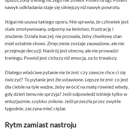
nawyk odkładania staje się silniejszy niż nawyk powrotu.
Ikigai nie usuwa takiego oporu. Nie sprawia, że człowiek jest
stale zmotywowany, odporny na lenistwo, frustrację i
znużenie. Działa inaczej: nie pozwala, żeby chwilowy stan
miał ostatnie słowo. Zmęczenie zostaje zauważone, ale nie
przejmuje decyzji. Nastrój jest obecny, ale nie prowadzi
treningu. Powód jest cichszy niż emocja, za to trwalszy.
Dlatego właściwe pytanie nie brzmi: czy zawsze chce ci się
ćwiczyć? To pytanie jest źle ustawione. Lepsze brzmi: co jest
dla ciebie na tyle ważne, żeby wrócić na matę również wtedy,
gdy dzień temu nie sprzyja? Jeśli odpowiedź istnieje tylko w
entuzjazmie, szybko zniknie. Jeśli przeszła przez zwykłe
tygodnie, zaczyna mieć ciężar.
Rytm zamiast nastroju