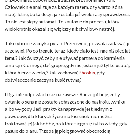
Człowiek nie analizuje za każdym razem, czy warto iść na
matę. Idzie, bo ta decyzja została już wiele razy sprawdzona.
To nie jest ślepy automat. To zaufanie do procesu, który
wielokrotnie okazał się większy niż chwilowy nastrój.
Taki rytm nie zamyka pytań. Przeciwnie, pozwala zadawać je
uczciwiej. Po co trenuję teraz, kiedy ciało jest inne niż pięć lat
temu? Jak ćwiczyć, żeby nie używać partnera do karmienia
ambicji? Co mogę dać grupie, gdy nie jestem już tylko osobą,
która bierze wiedzę? Jak zachować
Shoshin
, gdy
doświadczenie zaczyna kusić rutyną?
Ikigai nie odpowiada raz na zawsze. Raczej pilnuje, żeby
pytanie o sens nie zostało spłaszczone do nastroju, wyniku
albo wygody. Jeśli praktyka naprawdę jest jednym z
powodów, dla których życie ma kierunek, nie można
traktować jej jak hobby, po które sięga się tylko wtedy, gdy
pasuje do planu. Trzeba ją pielęgnować obecnością,