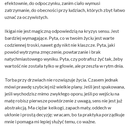
efektownie, do odpoczynku, zanim ciało wymusi
zatrzymanie, do obecności przy ludziach, których zbyt łatwo
uznać za oczywistych.
Ikigai nie jest magiczną odpowiedzią na kryzys sensu. Jest
bardziej wymagające. Pyta, co w twoim życiu jest warte
codziennej troski, nawet gdy nikt nie klaszcze. Pyta, jaki
powód wytrzyma zmęczenie, powtarzanie i brak
natychmiastowego wyniku. Pyta, czy potrafisz żyć tak, żeby
wartość nie została tylko w głowie, ale przeszła w rytm dnia.
Torba przy drzwiach nie rozwiązuje życia. Czasem jednak
mówi prawdę szybciej niż wielkie plany. Jeśli jest spakowana,
jeśli wychodzisz mimo zwykłego oporu, jeśli po wejściu na
matę robisz pierwsze powtórzenie z uwagą, sens nie jest już
abstrakcją. Ma ciężar keikogi, zapach maty, oddech w
ukłonie i prostą decyzję: wracam, bo ta praktyka porządkuje
mnie i pomaga mi lepiej służyć temu, co ważne.