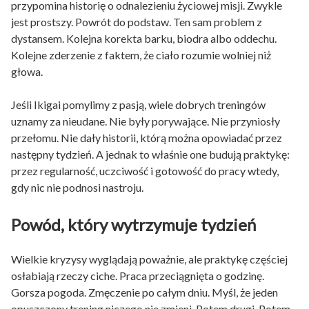
przypomina historię o odnalezieniu życiowej misji. Zwykle
jest prostszy. Powrót do podstaw. Ten sam problem z
dystansem. Kolejna korekta barku, biodra albo oddechu.
Kolejne zderzenie z faktem, że ciało rozumie wolniej niż
głowa.
Jeśli Ikigai pomylimy z pasją, wiele dobrych treningów
uznamy za nieudane. Nie były porywające. Nie przyniosły
przełomu. Nie dały historii, którą można opowiadać przez
następny tydzień. A jednak to właśnie one budują praktykę:
przez regularność, uczciwość i gotowość do pracy wtedy,
gdy nic nie podnosi nastroju.
Powód, który wytrzymuje tydzień
Wielkie kryzysy wyglądają poważnie, ale praktykę częściej
osłabiają rzeczy ciche. Praca przeciągnięta o godzinę.
Gorsza pogoda. Zmęczenie po całym dniu. Myśl, że jeden
opuszczony trening niczego nie zmieni. Potem drugi. Potem