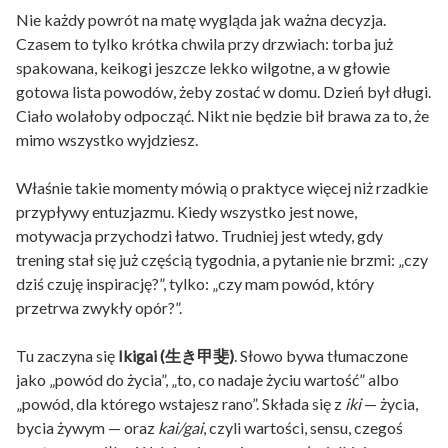
Nie każdy powrót na matę wygląda jak ważna decyzja.
Czasem to tylko krótka chwila przy drzwiach: torba już
spakowana, keikogi jeszcze lekko wilgotne, a w głowie
gotowa lista powodów, żeby zostać w domu. Dzień był długi.
Ciało wolałoby odpocząć. Nikt nie będzie bił brawa za to, że
mimo wszystko wyjdziesz.
Właśnie takie momenty mówią o praktyce więcej niż rzadkie
przypływy entuzjazmu. Kiedy wszystko jest nowe,
motywacja przychodzi łatwo. Trudniej jest wtedy, gdy
trening stał się już częścią tygodnia, a pytanie nie brzmi: „czy
dziś czuję inspirację?”, tylko: „czy mam powód, który
przetrwa zwykły opór?”.
Tu zaczyna się
Ikigai (生き甲斐)
. Słowo bywa tłumaczone
jako „powód do życia”, „to, co nadaje życiu wartość” albo
„powód, dla którego wstajesz rano”. Składa się z
iki
— życia,
bycia żywym — oraz
kai/gai
, czyli wartości, sensu, czegoś