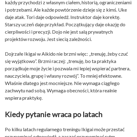
każdy przychodzi z własnym ciałem, historią, ograniczeniami
i potrzebami. Ale każde powtórzenie dzieje się z kimś. Uke
daje atak. Tori daje odpowiedź. Instruktor daje korektę.
Starszy uczeń daje przykład. Początkujący daje okazję do
cierpliwości i precyzji. Dojo nie jest salą prywatnych
projektów rozwoju. Jest siecią zależności.
Dojrzałe Ikigai w Aikido nie brzmi więc: „trenuję, żeby czuć
się wyjątkowo”. Brzmi raczej: „trenuję, bo ta praktyka
porządkuje moje życie i pozwala mi lepiej wspierać partnera,
nauczyciela, grupę i własny rozwój”. To mniej efektowne.
Właśnie dlatego jest mocniejsze. Nie wymaga ciągłego
zachwytu nad sobą. Wymaga obecności, która realnie
wspiera praktykę.
Kiedy pytanie wraca po latach
Po kilku latach regularnego treningu Ikigai może przestać
przypominać odpowiedź, a zacząć przypominać rytm.